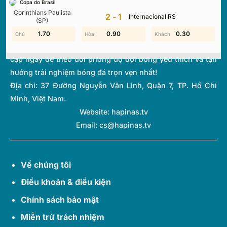
Copa do Brasil
thi đấu và bảng xếp hạng từ hơn 1.000 giải đấu toàn cầu.
Corinthians Paulista
2-1
Internacional RS
Với giao diện tối ưu và tốc độ cập nhật thời gian thực
(SP)
(Livescore) siêu tốc, chúng tôi giúp bạn không bỏ lỡ bất kỳ
1.50
1.70
0.60
0.90
0.30
1.60
diễn biến quan trọng nào của thế giới túc cầu. Hãy truy
cập ngay để theo dõi phong độ đội bóng yêu thích và tận
hưởng trải nghiệm bóng đá trọn vẹn nhất!
Địa chỉ:
37 Đường Nguyễn Văn Linh, Quận 7, TP. Hồ Chí
Minh, Việt Nam.
Website: hapinas.tv
Email:
cs@hapinas.tv
Về chúng tôi
Điều khoản & điều kiện
Chính sách bảo mật
Miễn trừ trách nhiệm