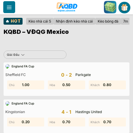
Bỏ
qua
nội
🔥
HOT
Kèo nhà cái 5
Nhận định kèo nhà cái
Kèo bóng đá
7m
dung
KQBD – VĐQG Mexico
Sbobet
Giải Đấu
England FA Cup
Không có dữ liệu vui lòng chọn bộ lọc khác
0-2
Sheffield FC
Parkgate
1.00
1.00
0.50
0.50
0.80
1.60
England FA Cup
4-1
Kingstonian
Hastings United
0.20
1.00
0.80
0.70
0.70
1.70