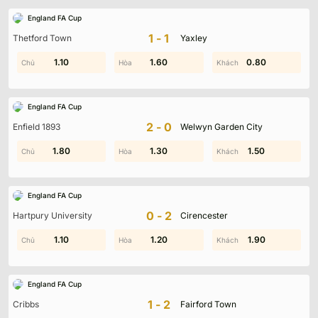
England FA Cup
1-1
Thetford Town
Yaxley
0.50
1.10
1.80
1.60
0.30
0.80
England FA Cup
2-0
Enfield 1893
Welwyn Garden City
1.80
1.70
1.40
1.30
0.80
1.50
England FA Cup
0-2
Hartpury University
Cirencester
0.70
1.10
1.40
1.20
0.20
1.90
England FA Cup
1-2
Cribbs
Fairford Town