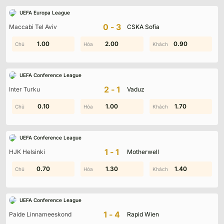
UEFA Europa League
0-3
Maccabi Tel Aviv
CSKA Sofia
2.00
1.00
0.90
2.00
0.90
1.40
UEFA Conference League
2-1
Inter Turku
Vaduz
1.40
0.10
0.90
1.00
1.20
1.70
UEFA Conference League
1-1
HJK Helsinki
Motherwell
0.70
1.90
1.30
1.20
1.60
1.40
UEFA Conference League
1-4
Paide Linnameeskond
Rapid Wien