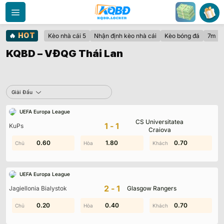
Bỏ
qua
nội
🔥
HOT
Kèo nhà cái 5
Nhận định kèo nhà cái
Kèo bóng đá
7m
dung
KQBD – VĐQG Thái Lan
Sbobet
Giải Đấu
UEFA Europa League
Không có dữ liệu vui lòng chọn bộ lọc khác
CS Universitatea
1-1
KuPs
Craiova
0.80
0.60
1.80
1.50
0.20
0.70
UEFA Europa League
2-1
Jagiellonia Bialystok
Glasgow Rangers
0.70
0.20
0.30
0.40
0.50
0.70