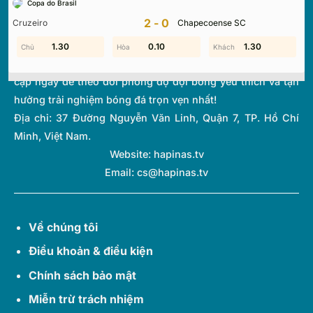
Copa do Brasil
thi đấu và bảng xếp hạng từ hơn 1.000 giải đấu toàn cầu.
2-0
Cruzeiro
Chapecoense SC
Với giao diện tối ưu và tốc độ cập nhật thời gian thực
(Livescore) siêu tốc, chúng tôi giúp bạn không bỏ lỡ bất kỳ
1.30
0.10
1.70
0.10
0.80
1.30
diễn biến quan trọng nào của thế giới túc cầu. Hãy truy
cập ngay để theo dõi phong độ đội bóng yêu thích và tận
hưởng trải nghiệm bóng đá trọn vẹn nhất!
Địa chỉ:
37 Đường Nguyễn Văn Linh, Quận 7, TP. Hồ Chí
Minh, Việt Nam.
Website: hapinas.tv
Email:
cs@hapinas.tv
Về chúng tôi
Điều khoản & điều kiện
Chính sách bảo mật
Miễn trừ trách nhiệm