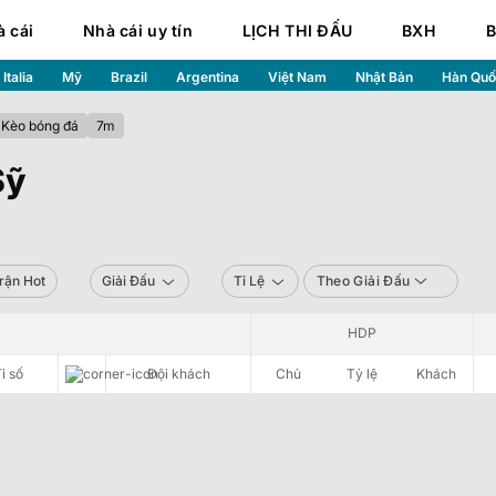
à cái
Nhà cái uy tín
LỊCH THI ĐẤU
BXH
B
Italia
Mỹ
Brazil
Argentina
Việt Nam
Nhật Bản
Hàn Quố
Kèo bóng đá
7m
Sỹ
eo Giải Đấu
rận Hot
Giải Đấu
Sbobet
Tỉ Lệ
Theo Giải Đấu
HDP
HDP
ỉ số
ỉ số
Đội khách
Đội khách
Chủ
Chủ
Tỷ lệ
Tỷ lệ
Khách
Khách
Không có dữ liệu vui lòng chọn bộ lọc khác