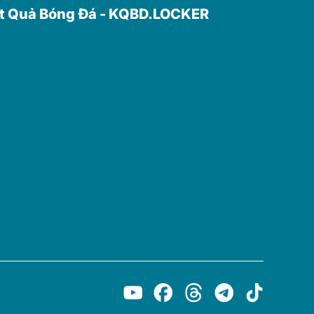
t Quả Bóng Đá - KQBD.LOCKER