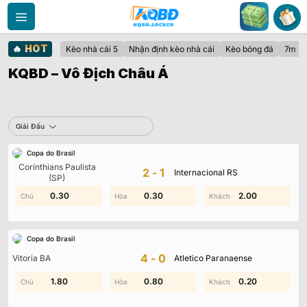
Bỏ
qua
nội
🔥
HOT
Kèo nhà cái 5
Nhận định kèo nhà cái
Kèo bóng đá
7m
dung
KQBD – Vô Địch Châu Á
Sbobet
Giải Đấu
Copa do Brasil
Không có dữ liệu vui lòng chọn bộ lọc khác
Corinthians Paulista
2-1
Internacional RS
(SP)
0.30
1.20
0.30
1.40
2.00
1.00
Copa do Brasil
4-0
Vitoria BA
Atletico Paranaense
1.80
1.20
0.80
0.70
0.50
0.20