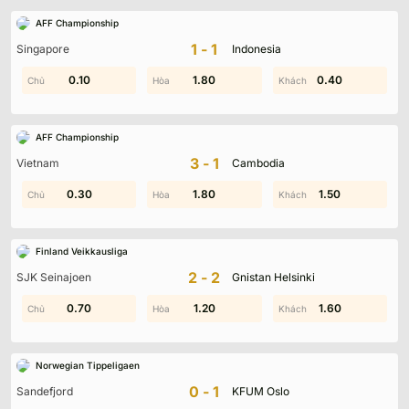
AFF Championship
1-1
Singapore
Indonesia
1.40
0.10
1.40
1.80
0.40
1.30
AFF Championship
3-1
Vietnam
Cambodia
0.30
0.50
0.40
1.80
0.20
1.50
Finland Veikkausliga
2-2
SJK Seinajoen
Gnistan Helsinki
0.70
1.90
0.60
1.20
0.30
1.60
Norwegian Tippeligaen
0-1
Sandefjord
KFUM Oslo