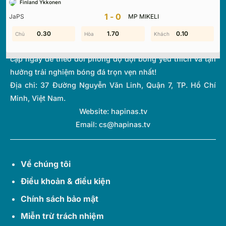
Finland Ykkonen
thi đấu và bảng xếp hạng từ hơn 1.000 giải đấu toàn cầu.
1-0
JaPS
MP MIKELI
Với giao diện tối ưu và tốc độ cập nhật thời gian thực
(Livescore) siêu tốc, chúng tôi giúp bạn không bỏ lỡ bất kỳ
0.30
1.30
1.60
1.70
0.90
0.10
diễn biến quan trọng nào của thế giới túc cầu. Hãy truy
cập ngay để theo dõi phong độ đội bóng yêu thích và tận
hưởng trải nghiệm bóng đá trọn vẹn nhất!
Địa chỉ:
37 Đường Nguyễn Văn Linh, Quận 7, TP. Hồ Chí
Minh, Việt Nam.
Website: hapinas.tv
Email:
cs@hapinas.tv
Về chúng tôi
Điều khoản & điều kiện
Chính sách bảo mật
Miễn trừ trách nhiệm