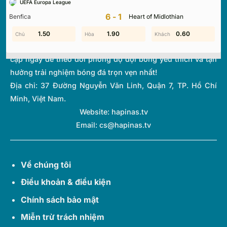
UEFA Europa League
thi đấu và bảng xếp hạng từ hơn 1.000 giải đấu toàn cầu.
6-1
Benfica
Heart of Midlothian
Với giao diện tối ưu và tốc độ cập nhật thời gian thực
(Livescore) siêu tốc, chúng tôi giúp bạn không bỏ lỡ bất kỳ
1.20
1.50
1.80
1.90
0.60
0.50
diễn biến quan trọng nào của thế giới túc cầu. Hãy truy
cập ngay để theo dõi phong độ đội bóng yêu thích và tận
hưởng trải nghiệm bóng đá trọn vẹn nhất!
Địa chỉ:
37 Đường Nguyễn Văn Linh, Quận 7, TP. Hồ Chí
Minh, Việt Nam.
Website: hapinas.tv
Email:
cs@hapinas.tv
Về chúng tôi
Điều khoản & điều kiện
Chính sách bảo mật
Miễn trừ trách nhiệm