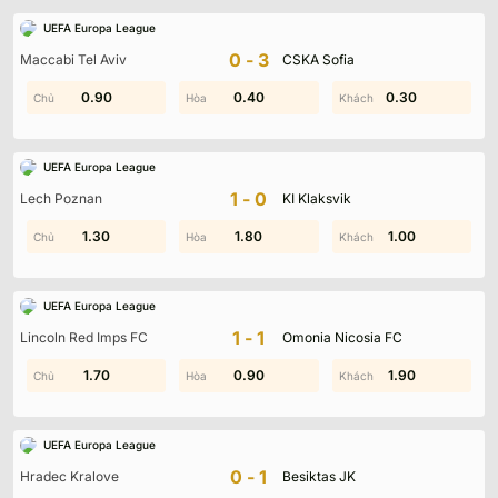
UEFA Europa League
0-3
Maccabi Tel Aviv
CSKA Sofia
0.90
1.30
0.60
0.40
0.80
0.30
UEFA Europa League
1-0
Lech Poznan
KI Klaksvik
0.60
1.30
1.80
1.20
1.90
1.00
UEFA Europa League
1-1
Lincoln Red Imps FC
Omonia Nicosia FC
0.60
1.70
0.90
0.70
1.90
1.90
UEFA Europa League
0-1
Hradec Kralove
Besiktas JK