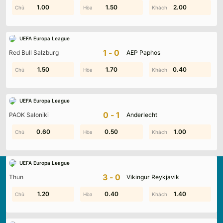
0.80
1.00
1.30
1.50
0.30
2.00
UEFA Europa League
1-0
Red Bull Salzburg
AEP Paphos
1.00
1.50
0.30
1.70
0.80
0.40
UEFA Europa League
0-1
PAOK Saloniki
Anderlecht
0.60
0.70
0.50
0.50
0.90
1.00
UEFA Europa League
3-0
Thun
Vikingur Reykjavik
0.10
1.20
0.40
1.20
1.40
1.20
Kqbd.locker
là nền tảng cập nhật kết quả bóng đá trực
tuyến hàng đầu, mang đến dữ liệu chính xác về tỷ số, lịch