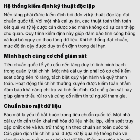
Hệ thống kiểm định kỹ thuật độc lập
Nền tảng phải được kiểm định bởi đơn vị kỹ thuật độc lập đạt
chuẩn quốc tế. Với một nhà cái uy tín, các thuật toán tính toán
kết quả và tỷ lệ cược cần được xác nhận không có sự can thiệp
chủ quan. Quy trình kiểm định này giúp đảm bảo tính công bằng
và loại bỏ nguy cơ thao túng dữ liệu. Khi hệ thống đạt chuẩn,
mức độ tin cậy được duy trì ổn định trong dài hạn.
Minh bạch cùng cơ chế giám sát
Tiêu chuẩn quốc tế yêu cầu nền tảng duy trì tính minh bạch
trong quản lý tài chính. Một nhà cái uy tín phải có cơ chế kiểm
soát dòng tiền rõ ràng, tách biệt quỹ vận hành và quỹ thanh
toán. Hoạt động tài chính thường xuyên được kiểm toán nhằm
đảm bảo khả năng chi trả và tính ổn định. Cơ chế giám sát này
giúp giảm thiểu rủi ro và củng cố niềm tin từ người tham gia.
Chuẩn bảo mật dữ liệu
Bảo mật là yếu tố bắt buộc trong tiêu chuẩn quốc tế. Một nhà
cái uy tín cần triển khai mã hóa dữ liệu nhiều lớp, kiểm soát truy
cập chặt chẽ và lưu trữ thông tin theo chuẩn an toàn quốc tế.
Các giao dịch tài chính phải được xử lý qua hệ thống bảo vệ
chuyên dụng nhằm hạn chế rò rỉ dữ liệu. Điều này giúp bảo vệ