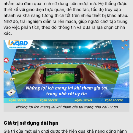
nhằm bảo đảm quá trình sử dụng luôn mượt mà. Hệ thống được
thiết kế với giao diện trực quan, dễ thao tác, tốc độ truy cập
nhanh và khả năng tương thích tốt trên nhiều thiết bị khác nhau.
Nhờ đó, trải nghiệm diễn ra liền mạch, giúp người chơi tập trung
vào việc phân tích, theo dõi thông tin và đưa ra lựa chọn chính
xác.
Những lợi ích mang lại khi tham gia tại trang nhà cái uy tín
Giá trị sử dụng dài hạn
Giá trị của một sân chơi được thể hiện qua khả năng đồng hành