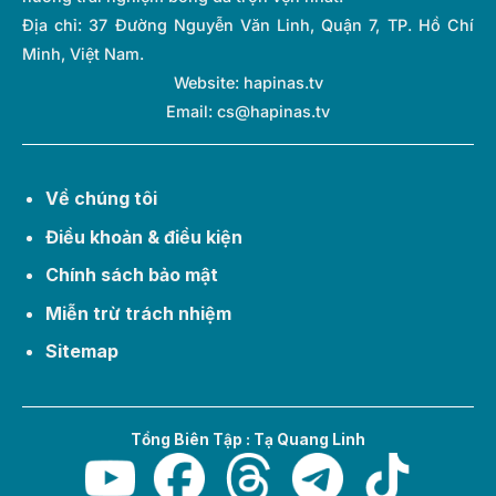
Địa chỉ:
37 Đường Nguyễn Văn Linh, Quận 7, TP. Hồ Chí
Minh, Việt Nam.
Website: hapinas.tv
Email:
cs@hapinas.tv
Về chúng tôi
Điều khoản & điều kiện
Chính sách bảo mật
Miễn trừ trách nhiệm
Sitemap
Tổng Biên Tập : Tạ Quang Linh