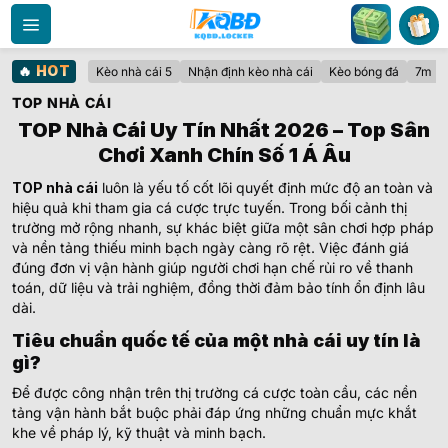
Bỏ
qua
nội
🔥
HOT
Kèo nhà cái 5
Nhận định kèo nhà cái
Kèo bóng đá
7m
dung
TOP NHÀ CÁI
TOP Nhà Cái Uy Tín Nhất 2026 – Top Sân
Chơi Xanh Chín Số 1 Á Âu
TOP nhà cái
luôn là yếu tố cốt lõi quyết định mức độ an toàn và
hiệu quả khi tham gia cá cược trực tuyến. Trong bối cảnh thị
trường mở rộng nhanh, sự khác biệt giữa một sân chơi hợp pháp
và nền tảng thiếu minh bạch ngày càng rõ rệt. Việc đánh giá
đúng đơn vị vận hành giúp người chơi hạn chế rủi ro về thanh
toán, dữ liệu và trải nghiệm, đồng thời đảm bảo tính ổn định lâu
dài.
Tiêu chuẩn quốc tế của một nhà cái uy tín là
gì?
Để được công nhận trên thị trường cá cược toàn cầu, các nền
tảng vận hành bắt buộc phải đáp ứng những chuẩn mực khắt
khe về pháp lý, kỹ thuật và minh bạch.