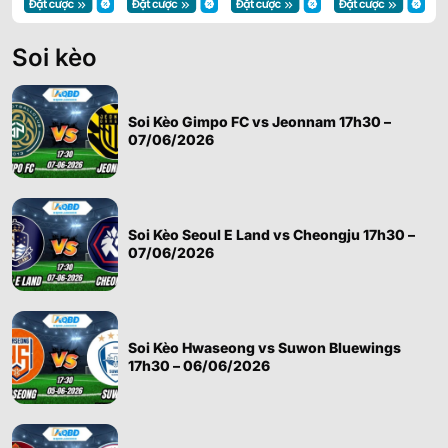
Soi kèo
Soi Kèo Gimpo FC vs Jeonnam 17h30 –
07/06/2026
Soi Kèo Seoul E Land vs Cheongju 17h30 –
07/06/2026
Soi Kèo Hwaseong vs Suwon Bluewings
17h30 – 06/06/2026