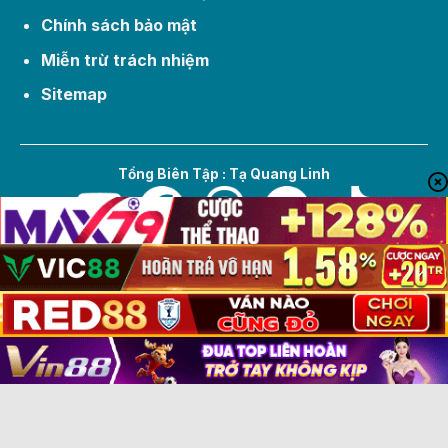
Chính sách bảo mật
Miễn trừ trách nhiệm
Sitemap
Tổng Biên Tập : Tạ Quang Linh
Copyright © 2026 hapinas.tv
Hatash: #ketquabongda #kqbd #tysobongda
#livescore #bongda #tinbongda #bongdavietnam
#bongdaquocte #hapinas.tv #ngoaihanganh
#premierleague #championsleague #c1 #laliga
#seriea #bundesliga