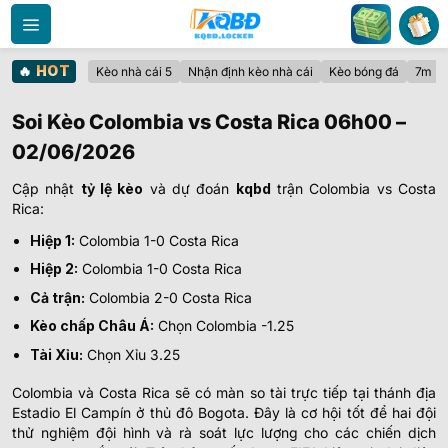
Bỏ
qua
nội
🔥
HOT
Kèo nhà cái 5
Nhận định kèo nhà cái
Kèo bóng đá
7m
dung
Soi Kèo Colombia vs Costa Rica 06h00 –
02/06/2026
Cập nhật
tỷ lệ kèo
và dự đoán
kqbd
trận Colombia vs Costa
Rica:
Hiệp 1:
Colombia 1-0 Costa Rica
Hiệp 2:
Colombia 1-0 Costa Rica
Cả trận:
Colombia 2-0 Costa Rica
Kèo chấp Châu Á:
Chọn Colombia -1.25
Tài Xỉu:
Chọn Xỉu 3.25
Colombia và Costa Rica sẽ có màn so tài trực tiếp tại thánh địa
Estadio El Campín ở thủ đô Bogota. Đây là cơ hội tốt để hai đội
thử nghiệm đội hình và rà soát lực lượng cho các chiến dịch