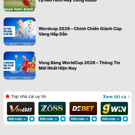
Wordcup 2026 – Chinh Chiến Giành Cúp
Vàng Hấp Dẫn
Vòng Bảng WorldCup 2026 – Thông Tin
Mới Nhất Hiện Nay
Top nhà cái uy tín
Xem tất cả