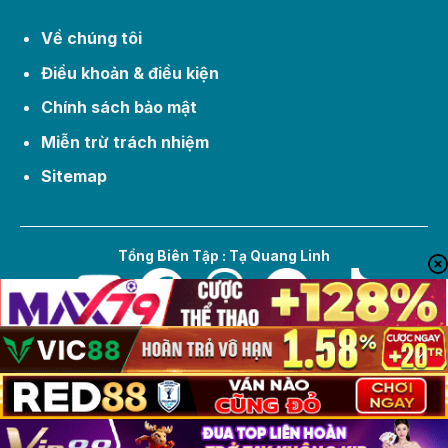
Về chúng tôi
Điều khoản & điều kiện
Chính sách bảo mật
Miễn trừ trách nhiệm
Sitemap
Tổng Biên Tập : Tạ Quang Linh
Copyright © 2026 hapinas.tv
Hatash: #ketquabongda #kqbd #tysobongda
#livescore #bongda #tinbongda #bongdavietnam
#bongdaquocte #hapinas.tv #ngoaihanganh