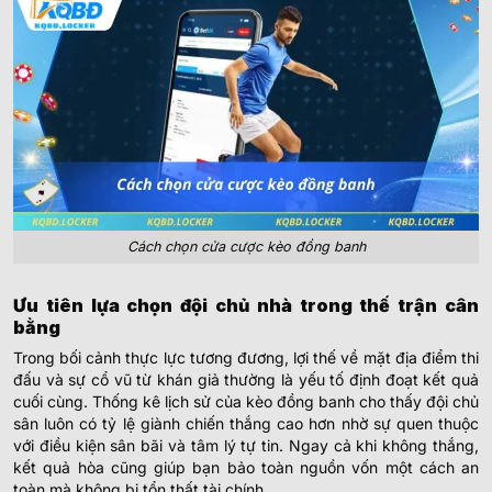
Cách chọn cửa cược kèo đồng banh
Ưu tiên lựa chọn đội chủ nhà trong thế trận cân
bằng
Trong bối cảnh thực lực tương đương, lợi thế về mặt địa điểm thi
đấu và sự cổ vũ từ khán giả thường là yếu tố định đoạt kết quả
cuối cùng. Thống kê lịch sử của kèo đồng banh cho thấy đội chủ
sân luôn có tỷ lệ giành chiến thắng cao hơn nhờ sự quen thuộc
với điều kiện sân bãi và tâm lý tự tin. Ngay cả khi không thắng,
kết quả hòa cũng giúp bạn bảo toàn nguồn vốn một cách an
toàn mà không bị tổn thất tài chính.