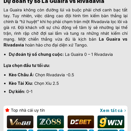
Dự đoán tỷ số La Guaira vs Rivadavia
La Guaira không còn đường lùi và buộc phải chơi canh bạc tất
tay. Tuy nhiên, việc dâng cao đội hình tìm kiếm bàn thắng lại
chính là “tử huyệt” khi họ phải chạm trán một Rivadavia lọc lõi và
già rơ. Đội khách với sự chủ động về tâm lý sẽ nhường lại thế
trận, rình rập chờ đợi sai lầm và tung ra những nhát kiếm chí
mạng. Một chiến thắng vừa đủ là kịch bản
La Guaira vs
Rivadavia
hoàn hảo
cho đại diện xứ Tango.
Dự đoán tỷ số chung cuộc:
La Guaira 0 – 1 Rivadavia
Lựa chọn đầu tư tối ưu:
Kèo Châu Á:
Chọn Rivadavia -0.5
Kèo Tài Xỉu:
Chọn Xỉu 2.5
Dự kiến:
0-1
Top nhà cái uy tín
Xem tất cả