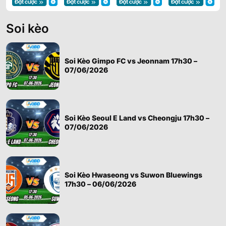
Soi kèo
Soi Kèo Gimpo FC vs Jeonnam 17h30 –
07/06/2026
Soi Kèo Seoul E Land vs Cheongju 17h30 –
07/06/2026
Soi Kèo Hwaseong vs Suwon Bluewings
17h30 – 06/06/2026