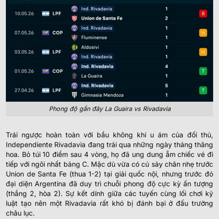
Phong độ gần đây La Guaira vs Rivadavia
Trái ngược hoàn toàn với bầu không khí u ám của đối thủ,
Independiente Rivadavia đang trải qua những ngày tháng thăng
hoa. Bỏ túi 10 điểm sau 4 vòng, họ đã ung dung ẵm chiếc vé đi
tiếp với ngôi nhất bảng C. Mặc dù vừa có cú sảy chân nhẹ trước
Union de Santa Fe (thua 1-2) tại giải quốc nội, nhưng trước đó
đại diện Argentina đã duy trì chuỗi phong độ cực kỳ ấn tượng
(thắng 2, hòa 2). Sự kết dính giữa các tuyến cùng lối chơi kỷ
luật tạo nên một Rivadavia rất khó bị đánh bại ở đấu trường
châu lục.