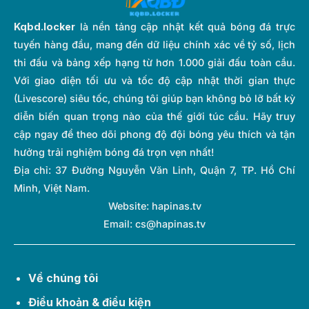
Kqbd.locker
là nền tảng cập nhật kết quả bóng đá trực
tuyến hàng đầu, mang đến dữ liệu chính xác về tỷ số, lịch
thi đấu và bảng xếp hạng từ hơn 1.000 giải đấu toàn cầu.
Với giao diện tối ưu và tốc độ cập nhật thời gian thực
(Livescore) siêu tốc, chúng tôi giúp bạn không bỏ lỡ bất kỳ
diễn biến quan trọng nào của thế giới túc cầu. Hãy truy
cập ngay để theo dõi phong độ đội bóng yêu thích và tận
hưởng trải nghiệm bóng đá trọn vẹn nhất!
Địa chỉ:
37 Đường Nguyễn Văn Linh, Quận 7, TP. Hồ Chí
Minh, Việt Nam.
Website: hapinas.tv
Email:
cs@hapinas.tv
Về chúng tôi
Điều khoản & điều kiện