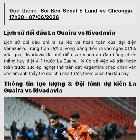
Đọc thêm:
Soi Kèo Seoul E Land vs Cheongju
17h30 - 07/06/2026
Lịch sử đối đầu La Guaira vs Rivadavia
Lịch sử đối đầu chỉ ra sự lép vế hoàn toàn của đại diện
Venezuela. Trong trận lượt đi vòng bảng diễn ra vào ngày 01/05
vừa qua, Rivadavia đã phô diễn sức mạnh áp đảo bằng chiến
thắng hủy diệt 4-1 trước La Guaira. Ký ức về việc vỡ trận hoàn
toàn trước sức ép nghẹt thở trên đất Argentina chắc chắn vẫn
còn ám ảnh thầy trò đội chủ nhà trước thềm cuộc tái đấu này.
Thông tin lực lượng & Đội hình dự kiến La
Guaira vs Rivadavia