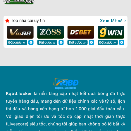
Top nhà cái uy tín
Xem tất cả
Kqbd.locker
là nền tảng cập nhật kết quả bóng đá trực
tuyến hàng đầu, mang đến dữ liệu chính xác về tỷ số, lịch
thi đấu và bảng xếp hạng từ hơn 1.000 giải đấu toàn cầu.
Với giao diện tối ưu và tốc độ cập nhật thời gian thực
(Livescore) siêu tốc, chúng tôi giúp bạn không bỏ lỡ bất kỳ