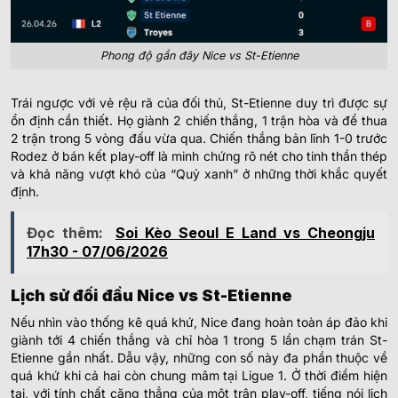
Phong độ gần đây Nice vs St-Etienne
Trái ngược với vẻ rệu rã của đối thủ, St-Etienne duy trì được sự
ổn định cần thiết. Họ giành 2 chiến thắng, 1 trận hòa và để thua
2 trận trong 5 vòng đấu vừa qua. Chiến thắng bản lĩnh 1-0 trước
Rodez ở bán kết play-off là minh chứng rõ nét cho tinh thần thép
và khả năng vượt khó của “Quỷ xanh” ở những thời khắc quyết
định.
Đọc thêm:
Soi Kèo Seoul E Land vs Cheongju
17h30 - 07/06/2026
Lịch sử đối đầu Nice vs St-Etienne
Nếu nhìn vào thống kê quá khứ, Nice đang hoàn toàn áp đảo khi
giành tới 4 chiến thắng và chỉ hòa 1 trong 5 lần chạm trán St-
Etienne gần nhất. Dẫu vậy, những con số này đa phần thuộc về
quá khứ khi cả hai còn chung mâm tại Ligue 1. Ở thời điểm hiện
tại, với tính chất căng thẳng của một trận play-off, tiếng nói lịch