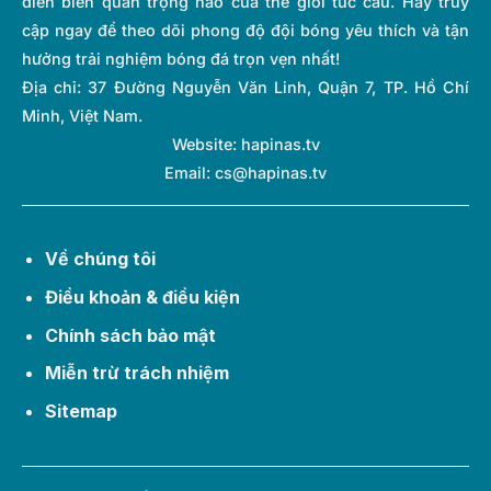
diễn biến quan trọng nào của thế giới túc cầu. Hãy truy
cập ngay để theo dõi phong độ đội bóng yêu thích và tận
hưởng trải nghiệm bóng đá trọn vẹn nhất!
Địa chỉ:
37 Đường Nguyễn Văn Linh, Quận 7, TP. Hồ Chí
Minh, Việt Nam.
Website: hapinas.tv
Email:
cs@hapinas.tv
Về chúng tôi
Điều khoản & điều kiện
Chính sách bảo mật
Miễn trừ trách nhiệm
Sitemap