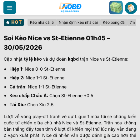
Bỏ
qua
nội
🔥
HOT
Kèo nhà cái 5
Nhận định kèo nhà cái
Kèo bóng đá
7m
dung
Soi Kèo Nice vs St-Etienne 01h45 –
30/05/2026
Cập nhật
tỷ lệ kèo
và dự đoán
kqbd
trận Nice vs St-Etienne:
Hiệp 1:
Nice 0-0 St-Etienne
Hiệp 2:
Nice 1-1 St-Etienne
Cả trận:
Nice 1-1 St-Etienne
Kèo chấp Châu Á:
Chọn St-Etienne +0.5
Tài Xỉu:
Chọn Xỉu 2.5
Lượt về vòng play-off tranh vé dự Ligue 1 mùa tới sẽ chứng kiến
cuộc tử chiến giữa chủ nhà Nice và St-Etienne. Trận hòa không
bàn thắng đầy toan tính ở lượt đi khiến mọi thứ lúc này vẫn đang
ở vạch xuất phát. Nice dĩ nhiên vẫn được đánh giá cao hơn thế