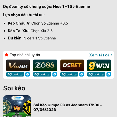
Dự đoán tỷ số chung cuộc: Nice 1 – 1 St-Etienne
Lựa chọn đầu tư tối ưu:
Kèo Châu Á:
Chọn St-Etienne +0.5
Kèo Tài Xỉu:
Chọn Xỉu 2.5
Dự kiến:
Nice 1-1 St-Etienne
Top nhà cái uy tín
Xem tất cả
Soi kèo
Soi Kèo Gimpo FC vs Jeonnam 17h30 –
07/06/2026