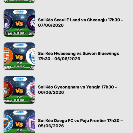
Soi Kèo Seoul E Land vs Cheongju 17h30 –
07/06/2026
Soi Kèo Hwaseong vs Suwon Bluewings
17h30 – 06/06/2026
Soi Kèo Gyeongnam vs Yongin 17h30 –
06/06/2026
Soi Kèo Daegu FC vs Paju Frontier 17h30 –
05/06/2026