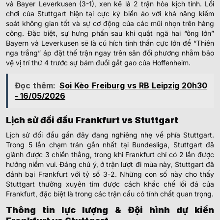
và Bayer Leverkusen (3-1), xen kẽ là 2 trận hòa kịch tính. Lối
chơi của Stuttgart hiện tại cực kỳ biến ảo với khả năng kiểm
soát không gian tốt và sự cơ động của các mũi nhọn trên hàng
công. Đặc biệt, sự hưng phấn sau khi quật ngã hai “ông lớn”
Bayern và Leverkusen sẽ là cú hích tinh thần cực lớn để “Thiên
nga trắng” áp đặt thế trận ngay trên sân đối phương nhằm bảo
vệ vị trí thứ 4 trước sự bám đuổi gắt gao của Hoffenheim.
Đọc thêm:
Soi Kèo Freiburg vs RB Leipzig 20h30
- 16/05/2026
Lịch sử đối đầu Frankfurt vs Stuttgart
Lịch sử đối đầu gần đây đang nghiêng nhẹ về phía Stuttgart.
Trong 5 lần chạm trán gần nhất tại Bundesliga, Stuttgart đã
giành được 3 chiến thắng, trong khi Frankfurt chỉ có 2 lần được
hưởng niềm vui. Đáng chú ý, ở trận lượt đi mùa này, Stuttgart đã
đánh bại Frankfurt với tỷ số 3-2. Những con số này cho thấy
Stuttgart thường xuyên tìm được cách khắc chế lối đá của
Frankfurt, đặc biệt là trong các trận cầu có tính chất quan trọng.
Thông tin lực lượng & Đội hình dự kiến