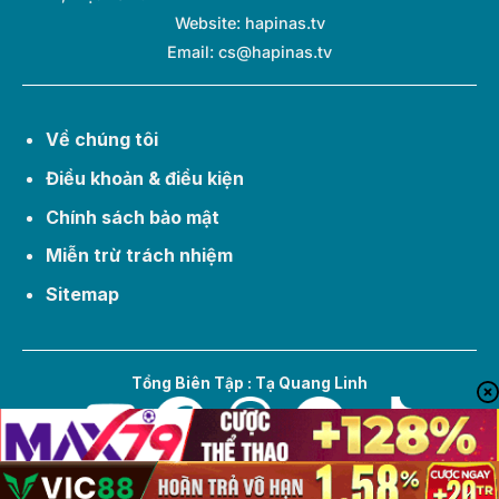
Website: hapinas.tv
Email:
cs@hapinas.tv
Về chúng tôi
Điều khoản & điều kiện
Chính sách bảo mật
Miễn trừ trách nhiệm
Sitemap
Tổng Biên Tập : Tạ Quang Linh
Copyright © 2026 hapinas.tv