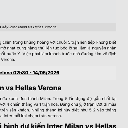
đây Inter Milan vs Hellas Verona
g chìm trong khủng hoảng với chuỗi 5 trận liên tiếp không biết
mờ nhạt cùng hàng thủ liên tục bộc lộ sai lầm là nguyên nhân
nhất nước Ý. Việc phải làm khách trước nhà đương kim vô địch
 Verona.
celona 02h30 - 14/05/2026
an vs Hellas Verona
 nửa xanh đen thành Milan. Trong 5 lần đụng độ gần nhất tại
i với 4 chiến thắng và 1 trận hòa. Đáng chú ý, ở trận lượt đi mùa
1 trên sân khách. Những thắng lợi hủy diệt như 5-2 vào tháng
 Inter mỗi khi chạm trán Verona.
 hình dự kiến Inter Milan vs Hellas