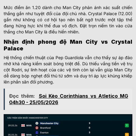
Mức điểm ăn 1.20 dành cho Man City phản ánh xác suất chiến
thắng gần như tuyệt đối của đội chủ nhà. Crystal Palace (12.00)
gần như không có cơ hội tạo nên bất ngờ trước một tập thể
đang hừng hực khí thế đua vô địch. Đặt trọn niềm tin vào cửa
thắng cho Man City là điều hiển nhiên.
Nhận định phong độ Man City vs Crystal
Palace
Hệ thống chiến thuật của Pep Guardiola vẫn cho thấy sự áp đảo
nhờ khả năng kiểm soát bóng triệt để. Dù thiếu vắng tiền vệ trụ
cột Rodri, sự linh hoạt của các vệ tinh còn lại vẫn giúp Man City
dễ dàng bóp nghẹt đối thủ từ sớm và duy trì áp lực khủng khiếp
lên phần sân đối phương.
Đọc thêm:
Soi Kèo Corinthians vs Atletico MG
04h30 - 25/05/2026