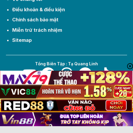
Điều khoản & điều kiện
Chính sách bảo mật
Miễn trừ trách nhiệm
Sitemap
Tổng Biên Tập : Tạ Quang Linh
Copyright © 2026 hapinas.tv
Hatash: #ketquabongda #kqbd #tysobongda
#livescore #bongda #tinbongda #bongdavietnam
#bongdaquocte #hapinas.tv #ngoaihanganh
#premierleague #championsleague #c1 #laliga
#seriea #bundesliga