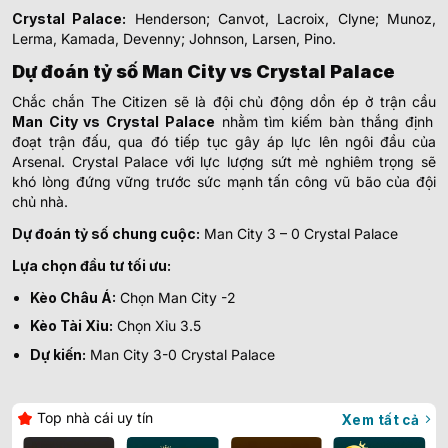
Crystal Palace:
Henderson; Canvot, Lacroix, Clyne; Munoz,
Lerma, Kamada, Devenny; Johnson, Larsen, Pino.
Dự đoán tỷ số Man City vs Crystal Palace
Chắc chắn The Citizen sẽ là đội chủ động dồn ép ở trận cầu
Man City vs Crystal Palace
nhằm tìm kiếm bàn thắng định
đoạt trận đấu, qua đó tiếp tục gây áp lực lên ngôi đầu của
Arsenal. Crystal Palace với lực lượng sứt mẻ nghiêm trọng sẽ
khó lòng đứng vững trước sức mạnh tấn công vũ bão của đội
chủ nhà.
Dự đoán tỷ số chung cuộc:
Man City 3 – 0 Crystal Palace
Lựa chọn đầu tư tối ưu:
Kèo Châu Á:
Chọn Man City -2
Kèo Tài Xỉu:
Chọn Xỉu 3.5
Dự kiến:
Man City 3-0 Crystal Palace
Top nhà cái uy tín
Xem tất cả