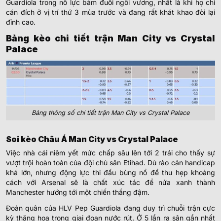
Guardiola trong nỗ lực bám đuổi ngôi vương, nhất là khi họ chỉ
cán đích ở vị trí thứ 3 mùa trước và đang rất khát khao đòi lại
đỉnh cao.
Bảng kèo chi tiết trận Man City vs Crystal
Palace
Bảng thông số chi tiết trận Man City vs Crystal Palace
Soi kèo Châu Á Man City vs Crystal Palace
Việc nhà cái niêm yết mức chấp sâu lên tới 2 trái cho thấy sự
vượt trội hoàn toàn của đội chủ sân Etihad. Dù rào cản handicap
khá lớn, nhưng động lực thi đấu bùng nổ để thu hẹp khoảng
cách với Arsenal sẽ là chất xúc tác để nửa xanh thành
Manchester hướng tới một chiến thắng đậm.
Đoàn quân của HLV Pep Guardiola đang duy trì chuỗi trận cực
kỳ thăng hoa trong giai đoạn nước rút. Ở 5 lần ra sân gần nhất