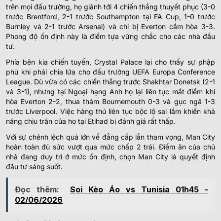
trên mọi đấu trường, họ giành tới 4 chiến thắng thuyết phục (3-0
trước Brentford, 2-1 trước Southampton tại FA Cup, 1-0 trước
Burnley và 2-1 trước Arsenal) và chỉ bị Everton cầm hòa 3-3.
Phong độ ổn định này là điểm tựa vững chắc cho các nhà đầu
tư.
Phía bên kia chiến tuyến, Crystal Palace lại cho thấy sự phập
phù khi phải chia lửa cho đấu trường UEFA Europa Conference
League. Dù vừa có các chiến thắng trước Shakhtar Donetsk (2-1
và 3-1), nhưng tại Ngoại hạng Anh họ lại liên tục mất điểm khi
hòa Everton 2-2, thua thảm Bournemouth 0-3 và gục ngã 1-3
trước Liverpool. Việc hàng thủ liên tục bộc lộ sai lầm khiến khả
năng chịu trận của họ tại Etihad bị đánh giá rất thấp.
Với sự chênh lệch quá lớn về đẳng cấp lẫn tham vọng, Man City
hoàn toàn đủ sức vượt qua mức chấp 2 trái. Điểm ăn của chủ
nhà đang duy trì ở mức ổn định, chọn Man City là quyết định
đầu tư sáng suốt.
Đọc thêm:
Soi Kèo Áo vs Tunisia 01h45 -
02/06/2026