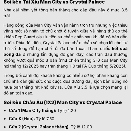
Soi kèo Tài Xỉu Man City vs Crystal Palace
Nhà cái niêm yết tổng bàn thắng cho cặp đấu này ở mức 3.5
trái.
Hàng công của Man City vẫn vận hành trơn tru nhưng việc thiếu
vắng một số nhân tố chủ chốt ở tuyến giữa và hàng thủ có thể
khiến Pep Guardiola ưu tiên sự chắc chắn sau khi đã có bàn dẫn
trước. Phía đối diện, Crystal Palace chắc chắn sẽ chọn lối chơi tử
thủ số đông để hạn chế tối đa bàn thua. Tham chiếu
kết quả
bóng đá
ở những lần đụng độ gần đây, các trận đấu thường
không vượt quá mốc 3 bàn (như chiến thắng 3-0 của Man City
hồi tháng 12/2025 hay trận thắng 1-0 tại FA Cup tháng 5/2025).
Trong bối cảnh đội khách không có nhiều cơ hội phản kháng còn
chủ nhà cần giữ sức cho cuộc đua đường dài, kịch bản bùng nổ
mưa bàn thắng rất khó xảy ra. Cửa Xỉu 3.5 là lựa chọn mang lại
độ an toàn cao.
Soi kèo Châu Âu (1X2) Man City vs Crystal Palace
Cửa 1 (Man City thắng):
Tỷ lệ 1.20
Cửa X (Hòa):
Tỷ lệ 7.50
Cửa 2 (Crystal Palace thắng):
Tỷ lệ 12.00