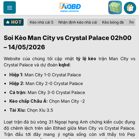
Bỏ
qua
nội
🔥
HOT
Kèo nhà cái 5
Nhận định kèo nhà cái
Kèo bóng đá
7m
dung
Soi Kèo Man City vs Crystal Palace 02h00
– 14/05/2026
Website của chúng tôi
cập nhật
tỷ lệ kèo
trận Man City vs
Crystal Palace và dự đoán
kqbd
:
Hiệp 1:
Man City 1-0 Crystal Palace
Hiệp 2:
Man City 2-0 Crystal Palace
Cả trận:
Man City 3-0 Crystal Palace
Kèo chấp Châu Á:
Chọn Man City -2
Tài Xỉu:
Chọn Xỉu 3.5
Loạt trận đá bù vòng 31 Ngoại hạng Anh chứng kiến cuộc đụng
độ chênh lệch trên sân Etihad giữa Man City vs Crystal Palace.
Trận đấu tới đây mang ý nghĩa sống còn với thầy trò Pep