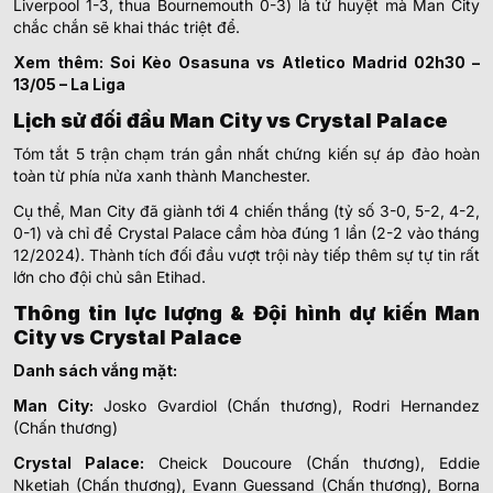
Liverpool 1-3, thua Bournemouth 0-3) là tử huyệt mà Man City
chắc chắn sẽ khai thác triệt để.
Xem thêm:
Soi Kèo Osasuna vs Atletico Madrid 02h30 –
13/05 – La Liga
Lịch sử đối đầu Man City vs Crystal Palace
Tóm tắt 5 trận chạm trán gần nhất chứng kiến sự áp đảo hoàn
toàn từ phía nửa xanh thành Manchester.
Cụ thể, Man City đã giành tới 4 chiến thắng (tỷ số 3-0, 5-2, 4-2,
0-1) và chỉ để Crystal Palace cầm hòa đúng 1 lần (2-2 vào tháng
12/2024). Thành tích đối đầu vượt trội này tiếp thêm sự tự tin rất
lớn cho đội chủ sân Etihad.
Thông tin lực lượng & Đội hình dự kiến Man
City vs Crystal Palace
Danh sách vắng mặt:
Man City:
Josko Gvardiol (Chấn thương), Rodri Hernandez
(Chấn thương)
Crystal Palace:
Cheick Doucoure (Chấn thương), Eddie
Nketiah (Chấn thương), Evann Guessand (Chấn thương), Borna