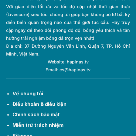
Với giao diện tối ưu và tốc độ cập nhật thời gian thực
(Livescore) siêu tốc, chúng tôi giúp bạn không bỏ lỡ bất kỳ
diễn biến quan trọng nào của thế giới túc cầu. Hãy truy
cập ngay để theo dõi phong độ đội bóng yêu thích và tận
hưởng trải nghiệm bóng đá trọn vẹn nhất!
Địa chỉ:
37 Đường Nguyễn Văn Linh, Quận 7, TP. Hồ Chí
Minh, Việt Nam.
Website: hapinas.tv
Email:
cs@hapinas.tv
Về chúng tôi
Điều khoản & điều kiện
Chính sách bảo mật
Miễn trừ trách nhiệm
Sitemap