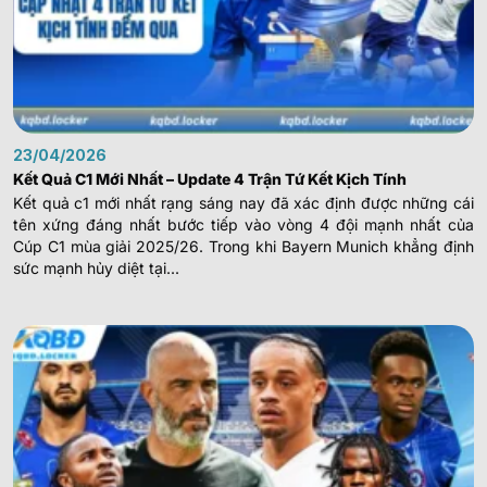
23/04/2026
Kết Quả C1 Mới Nhất – Update 4 Trận Tứ Kết Kịch Tính
Kết quả c1 mới nhất rạng sáng nay đã xác định được những cái
tên xứng đáng nhất bước tiếp vào vòng 4 đội mạnh nhất của
Cúp C1 mùa giải 2025/26. Trong khi Bayern Munich khẳng định
sức mạnh hủy diệt tại...