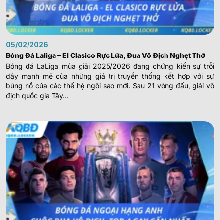
05/02/2026
Bóng Đá Laliga – El Clasico Rực Lửa, Đua Vô Địch Nghẹt Thở
Bóng đá LaLiga mùa giải 2025/2026 đang chứng kiến sự trỗi
dậy mạnh mẽ của những giá trị truyền thống kết hợp với sự
bùng nổ của các thế hệ ngôi sao mới. Sau 21 vòng đấu, giải vô
địch quốc gia Tây...