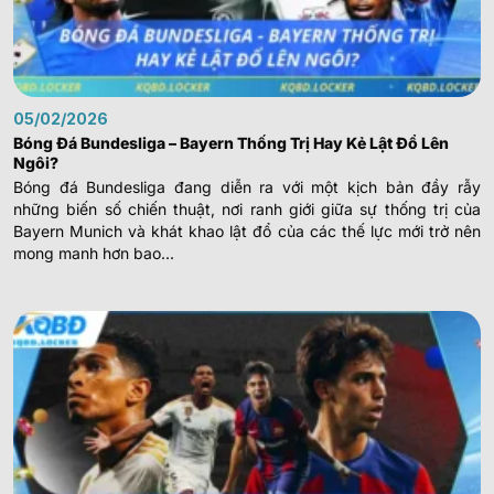
05/02/2026
Bóng Đá Bundesliga – Bayern Thống Trị Hay Kẻ Lật Đổ Lên
Ngôi?
Bóng đá Bundesliga đang diễn ra với một kịch bản đầy rẫy
những biến số chiến thuật, nơi ranh giới giữa sự thống trị của
Bayern Munich và khát khao lật đổ của các thế lực mới trở nên
mong manh hơn bao...