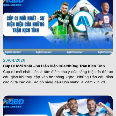
23/04/2026
Cúp C1 Mới Nhất – Sự Hiện Diện Của Những Trận Kịch Tính
Cúp c1 mới nhất luôn là tâm điểm chú ý của hàng triệu tín đồ túc
cầu giáo khi truy cập vào hệ thống kqbd. Những trận cầu đỉnh
cao giữa các câu lạc bộ hàng đầu luôn mang lại cảm xúc vỡ...